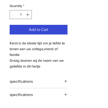
Quantity
*
Add to Cart
Kerst is de ideale tijd om je liefde te
tonen aan uw collega,vriend of
familie
Graag laseren wij de naam van uw
geliefde in dit hartje
specifications
aangezien al deze artikels
specifications
handgemaakt zijn, zijn deze
afmetingen mogelijk licht afwijkend
Deze items zijn handgemaakt, dus alle
8 cm x dikte 0.5 cm