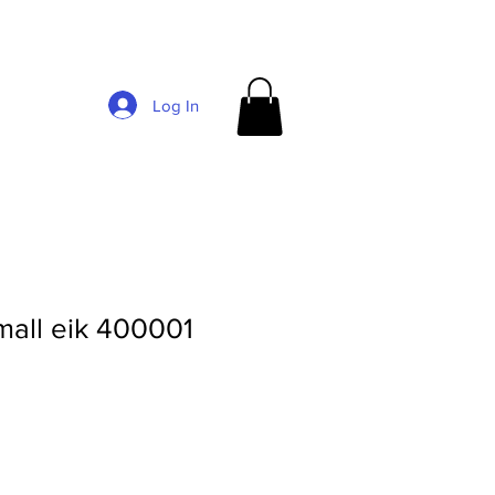
Log In
mall eik 400001