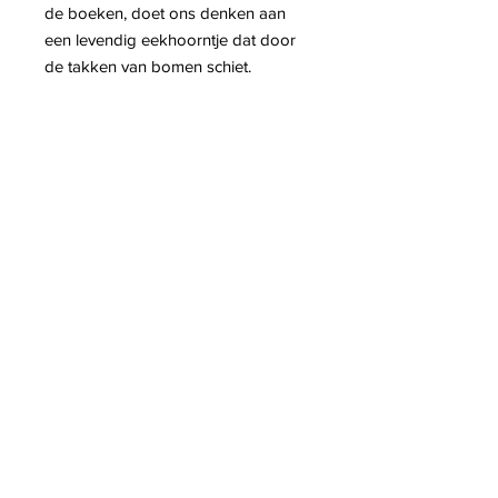
de boeken, doet ons denken aan
een levendig eekhoorntje dat door
de takken van bomen schiet.
N1019: 18x07x20 cm
Contact info:
House of Gifts- PikatsoGroupBelgium
2221 Booischot
Belgium
+32 (0) 495 51 94 75
pikatso@skynet.be
Privacy policy