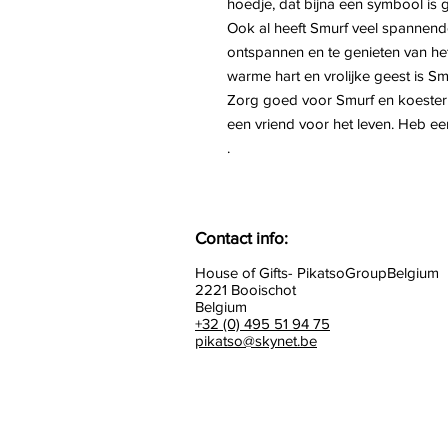
hoedje, dat bijna een symbool is 
Ook al heeft Smurf veel spannende
ontspannen en te genieten van het
warme hart en vrolijke geest is Sm
Zorg goed voor Smurf en koester 
een vriend voor het leven. Heb e
.
Contact info:
House of Gifts- PikatsoGroupBelgium
2221 Booischot
Belgium
+32 (0) 495 51 94 75
pikatso@skynet.be