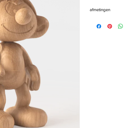
afmetingen
hoogte 13.5 cm
breedte 7,4 cm
lengte: 7,7 cm
mat: eurospese wi