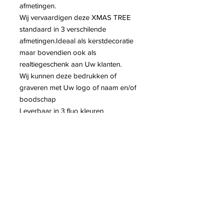
afmetingen.
Wij vervaardigen deze XMAS TREE
standaard in 3 verschilende
afmetingen.Ideaal als kerstdecoratie
maar bovendien ook als
realtiegeschenk aan Uw klanten.
Wij kunnen deze bedrukken of
graveren met Uw logo of naam en/of
boodschap
Leverbaar in 3 fluo kleuren
Montage
Deze XMAS tree bestaat uit 2 delen
die moeiteloos in mekaar schuiven.
Contact info: