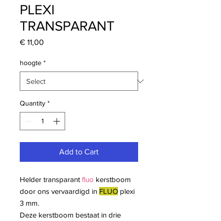
PLEXI
TRANSPARANT
Price
€ 11,00
hoogte
*
Quantity
*
Add to Cart
Helder transparant
fluo
kerstboom
door ons vervaardigd in
FLUO
plexi
3 mm.
Deze kerstboom bestaat in drie